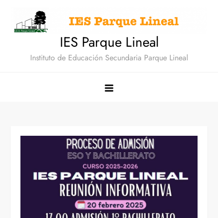
Saltar
al
contenido
IES Parque Lineal
Instituto de Educación Secundaria Parque Lineal