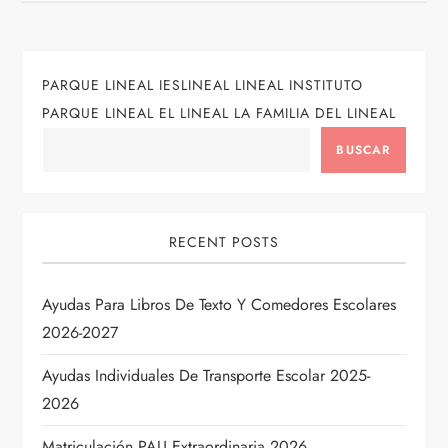
e
g
PARQUE LINEAL IESLINEAL LINEAL INSTITUTO
PARQUE LINEAL EL LINEAL LA FAMILIA DEL LINEAL
a
BUSCAR
c
i
RECENT POSTS
ó
Ayudas Para Libros De Texto Y Comedores Escolares
n
2026-2027
d
Ayudas Individuales De Transporte Escolar 2025-
e
2026
Matriculación PAU Extraordinaria 2026