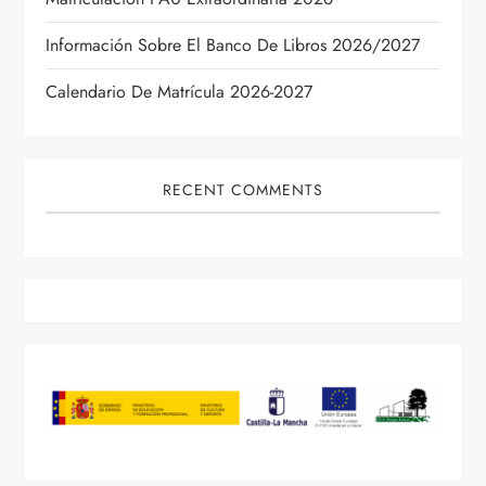
e
Información Sobre El Banco De Libros 2026/2027
n
Calendario De Matrícula 2026-2027
t
r
RECENT COMMENTS
a
d
a
s