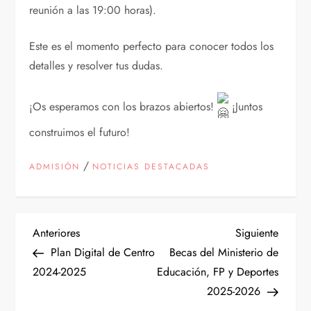
reunión a las 19:00 horas).
Este es el momento perfecto para conocer todos los
detalles y resolver tus dudas.
¡Os esperamos con los brazos abiertos!
¡Juntos
construimos el futuro!
/
ADMISIÓN
NOTICIAS DESTACADAS
N
Entrada
Siguien
Anteriores
Siguiente
anterior
entrad
Plan Digital de Centro
Becas del Ministerio de
a
2024-2025
Educación, FP y Deportes
2025-2026
v