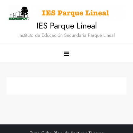
Saltar
al
contenido
IES Parque Lineal
Instituto de Educación Secundaria Parque Lineal